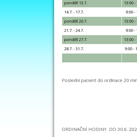
pondělí 13.7.
13:00 
14.7. - 17.7.
9:00 -
pondělí 20.7.
13:00 -
21.7. - 24.7.
9:00 - 
pondělí 27.7.
13:00 -
28.7. - 31.7.
9:00 - 
Poslední pacient do ordinace 20 mi
ORDINAČNÍ HODINY DO 30.6. 202