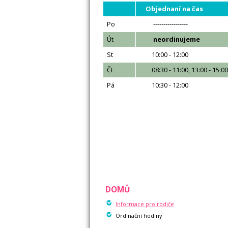
Objednaní na čas
Po
-----------------
Út
neordinujeme
St
10:00 - 12:00
Čt
08:30 - 11:00, 13:00 - 15:0
Pá
10:30 - 12:00
DOMŮ
Informace pro rodiče
Ordinační hodiny