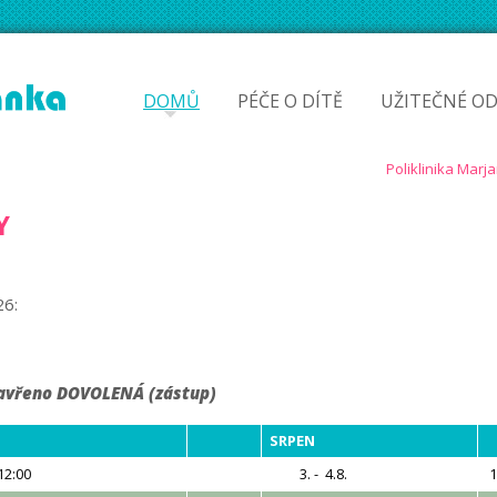
DOMŮ
PÉČE O DÍTĚ
UŽITEČNÉ O
Y
6:
. zavřeno DOVOLENÁ (zástup)
SRPEN
 12:00
3. - 4.8.
1