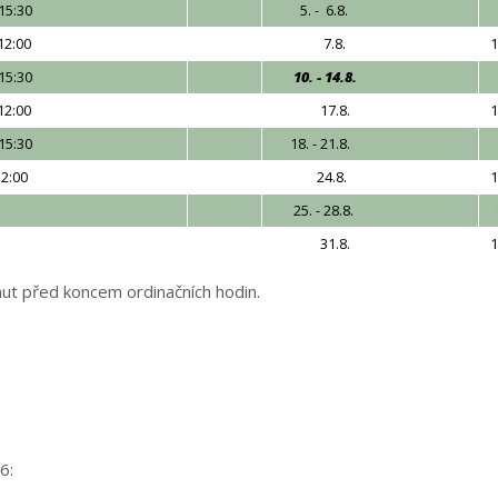
- 15:30
5. - 6.8.
9
 12:00
7.8.
1
 15:30
10. - 14.8.
12:00
17.8.
1
 15:30
18. - 21.8.
9
12:00
24.8.
1
25. - 28.8.
9
31.8.
1
nut před koncem ordinačních hodin.
6: