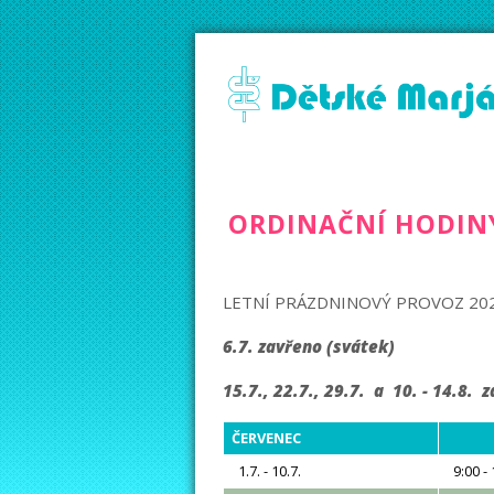
ORDINAČNÍ HODIN
LETNÍ PRÁZDNINOVÝ PROVOZ 202
6.7. zavřeno (svátek)
15.7., 22.7., 29.7. a 10. - 14.8
ČERVENEC
1.7. - 10.7.
9:00 -